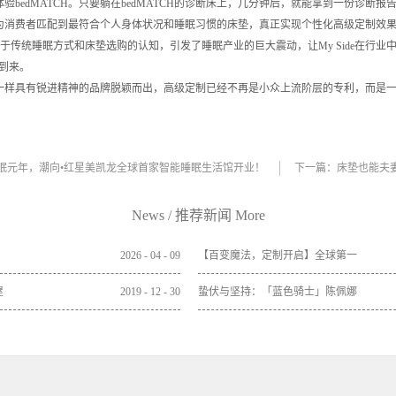
可体验bedMATCH。只要躺在bedMATCH的诊断床上，几分钟后，就能拿到一份诊
店将为消费者匹配到最符合个人身体状况和睡眠习惯的床垫，真正实现个性化高级定制效
人对于传统睡眠方式和床垫选购的认知，引发了睡眠产业的巨大震动，让My Side在行
到来。
ide一样具有锐进精神的品牌脱颖而出，高级定制已经不再是小众上流阶层的专利，而是
眠元年，潮向•红星美凯龙全球首家智能睡眠生活馆开业！
下一篇：
床垫也能夫
News
/
推荐新闻
More
2026
-
04
-
09
【百变魔法，定制开启】全球第一
款定制乳胶垫 震撼上市
屋
2019
-
12
-
30
蛰伏与坚持：「蓝色骑士」陈佩娜
里约载誉归来