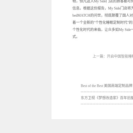
物，但凡进入My Side门店的顾客都
信息。根据这份报告，My Side门
bedMATCH的问世，彻底颠覆了国
着一个全新的“个性化睡眠定制时代”的
个性化时代的来临，让众多如My S
式。
上一篇：
开启中国智能睡
Best of the Best 美国高端定制品牌
My side 再次登顶胡润百富价值榜
东方卫视《梦想改造家》百年旧
华丽新生，美国My Side美梦加持