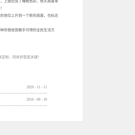
断报告，上面包含了睡眠色彩、枕头高度等
果！
业中的地位上升到一个新的高度，也标志
一种你我他皆触手可得的全民生活方
妻定制：同床异垫是关键！
2020
-
11
-
11
2016
-
09
-
10