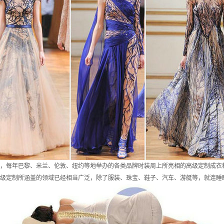
，每年巴黎、米兰、伦敦、纽约等地举办的各类品牌时装周上所亮相的高级定制成衣
级定制所涵盖的领域已经相当广泛，除了服装、珠宝、鞋子、汽车、游艇等，就连睡