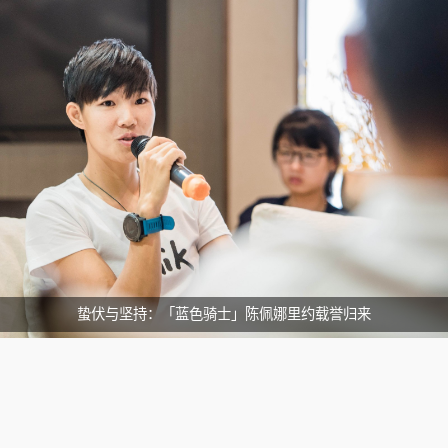
蛰伏与坚持：「蓝色骑士」陈佩娜里约载誉归来