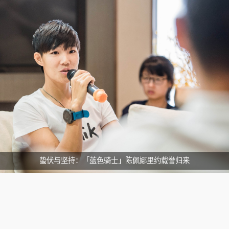
蛰伏与坚持：「蓝色骑士」陈佩娜里约载誉归来